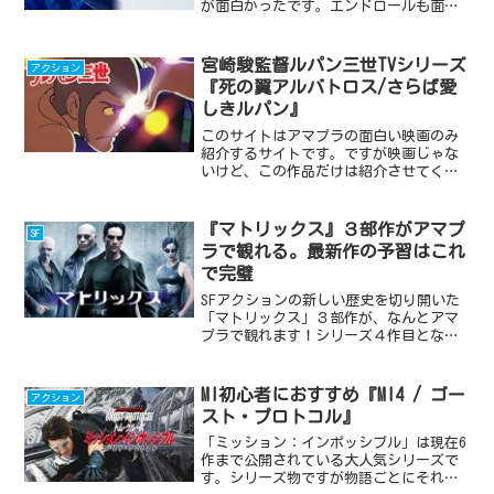
が面白かったです。エンドロールも面白
いので早送りはしないように。あと、あ
まり予告編の内容は意識しないで見た方
がいいかもしれません。アマプラ「水曜
宮崎駿監督ルパン三世TVシリーズ
アクション
日が消えた」はコチラあら...
『死の翼アルバトロス/さらば愛
しきルパン』
このサイトはアマプラの面白い映画のみ
紹介するサイトです。ですが映画じゃな
いけど、この作品だけは紹介させてくだ
さい。宮崎駿監督とルパン三世と言えば
「カリオストロの城」が有名ですが、実
はテレビシリーズの方でも「照樹務」名
『マトリックス』３部作がアマプ
SF
義で脚本・演出を担当した...
ラで観れる。最新作の予習はこれ
で完璧
SFアクションの新しい歴史を切り開いた
「マトリックス」３部作が、なんとアマ
プラで観れます！シリーズ４作目となる
最新作「マトリックス レザレクション
ズ」の予習もこれで完璧。主演の「キア
ヌ・リーブス」はインタビューの中で
MI初心者におすすめ『MI4 / ゴー
アクション
「マトリックスで人生が変...
スト・プロトコル』
「ミッション：インポッシブル」は現在6
作まで公開されている大人気シリーズで
す。シリーズ物ですが物語ごとにそれほ