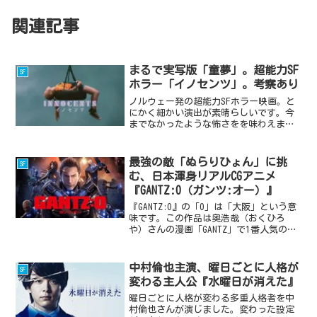
関連記事
まるで実写版「童夢」。超能力SF
SF
ホラー「イノセンツ」。考察あり
ノルウェー発の超能力SFホラー映画。と
にかく細かい演出が素晴らしいです。今
までなかったような怖さをを味わえま
す。大友克洋先生の「童夢」が好きなら
楽しめる作品。▶「イノセンツ」はコチ
ラ映画のあらすじノルウェー郊外の住宅
最強の敵「ぬらりひょん」に挑
SF
団地。夏休みに友達になっ...
む、日本渾身リアルCGアニメ
『GANTZ:O（ガンツ:オー）』
『GANTZ:O』の「O」は「大阪」という意
味です。この作品は奥浩哉（おくひろ
や）さんの漫画「GANTZ」で1番人気のエ
ピソード「大阪編」をフルCGアニメ化し
た作品になります。原作の中の１エピソ
ードを原作のことを1ミリも知らない人に
中村倫也主演、曜日ごとに人格が
SF
もわかる...
変わる主人公『水曜日が消えた』
曜日ごとに人格が変わる多重人格者を中
村倫也さんが演じました。変わった設定