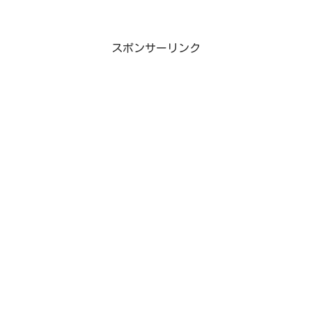
ど繋がりがないので、バラバラに見ても
楽しめるのが特徴です。まだこの作品を
見たことないよ。という人におススメし
たいのが４作目の「ゴー...
スポンサーリンク