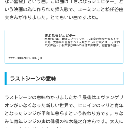
ない墓標」という曲。この曲は「さよならジュピター」と
いう映画の為に作られた挿入歌で、ユーミンこと松任谷由
実さんが作りました。とてもいい曲ですよね。
さよならジュピター
西暦2125年、地球にブラックホール衝突の危機が迫る！そ
の時、大惨事を回避すべく人類がとった方法とは･･･。SF界
の大御所・小松左京が自らの原作を脚本化、総監督も務め
て製作にも関わったＳＦロマン大作。CGも駆使した特撮シ
ーンが見もの。松任谷...
www.amazon.co.jp
ラストシーンの意味
ラストシーンの意味わかりましたか？最後はエヴァンゲリ
オンがいなくなった新しい世界で、ヒロインのマリと青年
となったシンジが平和に暮らすという終わり方です。ちな
みに青年シンジの声は俳優の神木隆之介さんです。大人に