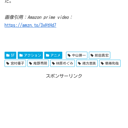
た。
画像引用：Amazon prime video：
https://amzn.to/3xHtHd7
SF
アクション
アニメ
中山勝一
前田真宏
宮村優子
庵野秀明
林原めぐみ
緒方恵美
鶴巻和哉
スポンサーリンク