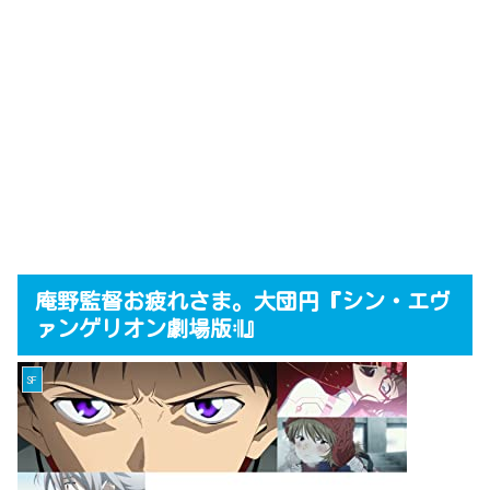
庵野監督お疲れさま。大団円『シン・エヴ
ァンゲリオン劇場版𝄇』
SF